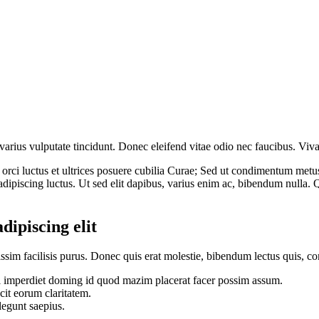
ger varius vulputate tincidunt. Donec eleifend vitae odio nec faucibus. Vi
ci luctus et ultrices posuere cubilia Curae; Sed ut condimentum metus. 
dipiscing luctus. Ut sed elit dapibus, varius enim ac, bibendum nulla. Q
dipiscing elit
im facilisis purus. Donec quis erat molestie, bibendum lectus quis, co
l imperdiet doming id quod mazim placerat facer possim assum.
acit eorum claritatem.
legunt saepius.