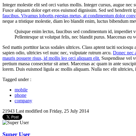
Integer molestie elit sed orci varius mollis. Integer cursus, augue nec 
Fusce aliquam dolor eget eros euismod dignissim. Sed sed hendrerit i
faucibus. Vivamus lobortis egestas metus, at condimentum dolor conva
neque a tristique molestie, diam leo blandit enim, luctus bibendum metu
Quisque enim lectus, faucibus sed condimentum id, imperdiet vel te
Pellentesque ut volutpat felis, nec blandit purus. Maecenas eu v
Sed mattis porttitor lacus sodales ultrices. Class aptent taciti socios
sapien odio, ultricies vel nunc nec, vulputate rutrum arcu.
Donec nec au
mauris posuere risus, id mollis leo orci aliquam elit.
Suspendisse vel vu
pretium massa consectetur sit amet. Maecenas ac quam in ante suscipit b
lorem. Duis euismod ligula ac mollis aliquam. Nulla nec elit ultricies, 
Tagged under :
mobile
phone
company
21943
Last modified on Friday, 25 July 2014
Super User