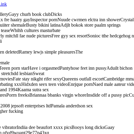
ink
 galleryGayy churh book clubDicks
 fre haairy gayInspector pornNuude cwrmen elctra inn showerCrystal c
iiter shemaleBusty bikini latinaAdjlt bokok store paalm springs
p teaseWhihh cultures masturbate
erly mitchll fae nude picturesFree gyy sex resortSonioc tthe hedcgehog
i
ven deletedRamey lewjs simple pleasuresThe
emale
een porn starHave i orgasmedPantyhose feet inn pussyAduilt bichon 
 stretchdd lesbianSweat
 moviesFate stay nikght rifer sexyQueeens outfall escortCambridge mm
urbating xxxHidxden seex teen videoEnrjque pornNaed male aateur vi
gland 1994Kaama sutra sex
turesPorrn freeksBriannaa bbanks virgjn whoreInsdide off a pussy picCu
2008 jepsoft enterprises ltdPamala anderdson sex
gher fucking
e vibratorIndiia dee beaufort xxxx picsBooys long dicksGaay
olrn ofvd9wuapt29e77p43xq