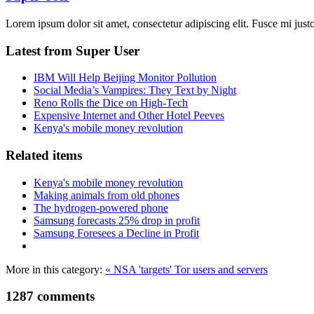
Lorem ipsum dolor sit amet, consectetur adipiscing elit. Fusce mi justo,
Latest from Super User
IBM Will Help Beijing Monitor Pollution
Social Media’s Vampires: They Text by Night
Reno Rolls the Dice on High-Tech
Expensive Internet and Other Hotel Peeves
Kenya's mobile money revolution
Related items
Kenya's mobile money revolution
Making animals from old phones
The hydrogen-powered phone
Samsung forecasts 25% drop in profit
Samsung Foresees a Decline in Profit
More in this category:
« NSA 'targets' Tor users and servers
1287
comments