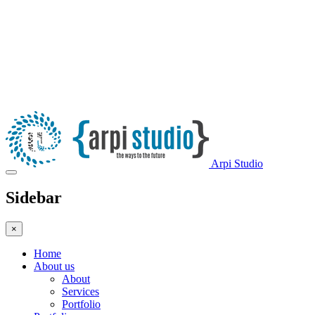
Arpi Studio
Sidebar
×
Home
About us
About
Services
Portfolio