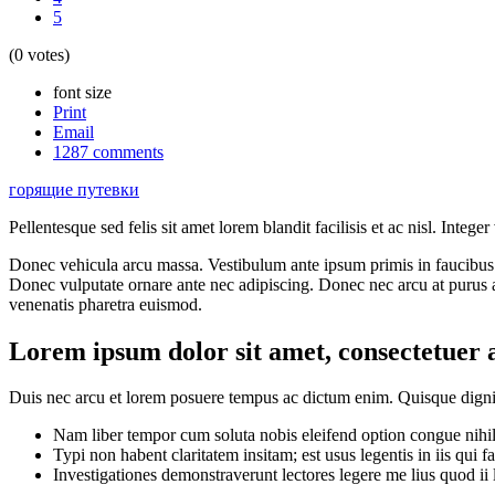
5
(0 votes)
font size
Print
Email
1287
comments
горящие путевки
Pellentesque sed felis sit amet lorem blandit facilisis et ac nisl. Inte
Donec vehicula arcu massa. Vestibulum ante ipsum primis in faucibus or
Donec vulputate ornare ante nec adipiscing. Donec nec arcu at purus a
venenatis pharetra euismod.
Lorem ipsum dolor sit amet, consectetuer a
Duis nec arcu et lorem posuere tempus ac dictum enim. Quisque digniss
Nam liber tempor cum soluta nobis eleifend option congue nihi
Typi non habent claritatem insitam; est usus legentis in iis qui f
Investigationes demonstraverunt lectores legere me lius quod ii 