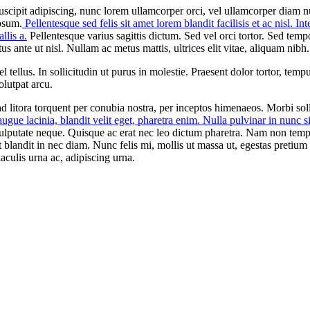
suscipit adipiscing, nunc lorem ullamcorper orci, vel ullamcorper diam nu
psum.
Pellentesque sed felis sit amet lorem blandit facilisis et ac nisl. I
llis a.
Pellentesque varius sagittis dictum. Sed vel orci tortor. Sed tem
s ante ut nisl. Nullam ac metus mattis, ultrices elit vitae, aliquam nibh.
llus. In sollicitudin ut purus in molestie. Praesent dolor tortor, tempus
olutpat arcu.
qu ad litora torquent per conubia nostra, per inceptos himenaeos. Morbi s
gue lacinia, blandit velit eget, pharetra enim. Nulla pulvinar in nunc
lputate neque. Quisque ac erat nec leo dictum pharetra. Nam non tempu
landit in nec diam. Nunc felis mi, mollis ut massa ut, egestas pretium el
iaculis urna ac, adipiscing urna.