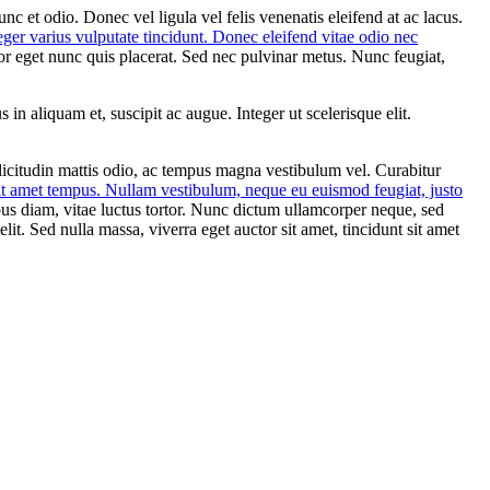
nc et odio. Donec vel ligula vel felis venenatis eleifend at ac lacus.
nteger varius vulputate tincidunt. Donec eleifend vitae odio nec
por eget nunc quis placerat. Sed nec pulvinar metus. Nunc feugiat,
 in aliquam et, suscipit ac augue. Integer ut scelerisque elit.
ollicitudin mattis odio, ac tempus magna vestibulum vel. Curabitur
 sit amet tempus. Nullam vestibulum, neque eu euismod feugiat, justo
s diam, vitae luctus tortor. Nunc dictum ullamcorper neque, sed
it. Sed nulla massa, viverra eget auctor sit amet, tincidunt sit amet