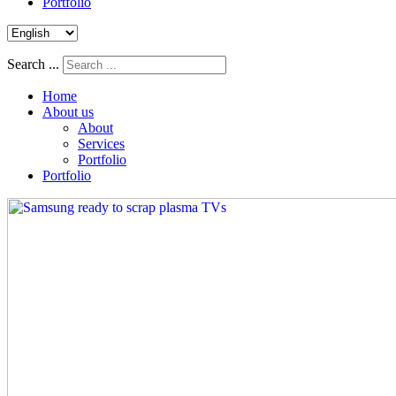
Portfolio
Search ...
Home
About us
About
Services
Portfolio
Portfolio