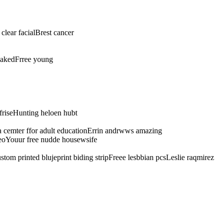
lear facialBrest cancer
 nakedFrree young
friseHunting heloen hubt
a cemter ffor adult educationErrin andrwws amazing
deoYouur free nudde housewsife
stom printed blujeprint biding stripFreee lesbbian pcsLeslie raqmirez