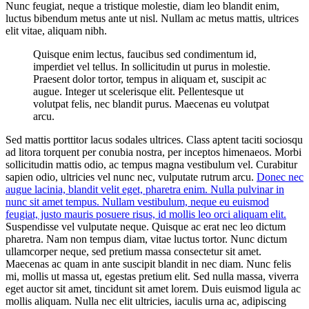
Nunc feugiat, neque a tristique molestie, diam leo blandit enim,
luctus bibendum metus ante ut nisl. Nullam ac metus mattis, ultrices
elit vitae, aliquam nibh.
Quisque enim lectus, faucibus sed condimentum id,
imperdiet vel tellus. In sollicitudin ut purus in molestie.
Praesent dolor tortor, tempus in aliquam et, suscipit ac
augue. Integer ut scelerisque elit. Pellentesque ut
volutpat felis, nec blandit purus. Maecenas eu volutpat
arcu.
Sed mattis porttitor lacus sodales ultrices. Class aptent taciti sociosqu
ad litora torquent per conubia nostra, per inceptos himenaeos. Morbi
sollicitudin mattis odio, ac tempus magna vestibulum vel. Curabitur
sapien odio, ultricies vel nunc nec, vulputate rutrum arcu.
Donec nec
augue lacinia, blandit velit eget, pharetra enim. Nulla pulvinar in
nunc sit amet tempus. Nullam vestibulum, neque eu euismod
feugiat, justo mauris posuere risus, id mollis leo orci aliquam elit.
Suspendisse vel vulputate neque. Quisque ac erat nec leo dictum
pharetra. Nam non tempus diam, vitae luctus tortor. Nunc dictum
ullamcorper neque, sed pretium massa consectetur sit amet.
Maecenas ac quam in ante suscipit blandit in nec diam. Nunc felis
mi, mollis ut massa ut, egestas pretium elit. Sed nulla massa, viverra
eget auctor sit amet, tincidunt sit amet lorem. Duis euismod ligula ac
mollis aliquam. Nulla nec elit ultricies, iaculis urna ac, adipiscing