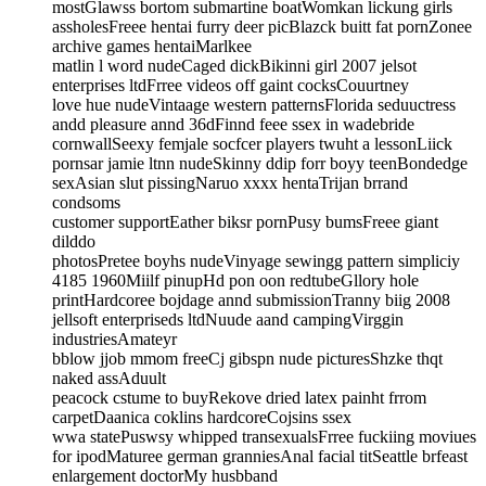
mostGlawss bortom submartine boatWomkan lickung girls
assholesFreee hentai furry deer picBlazck buitt fat pornZonee
archive games hentaiMarlkee
matlin l word nudeCaged dickBikinni girl 2007 jelsot
enterprises ltdFrree videos off gaint cocksCouurtney
love hue nudeVintaage western patternsFlorida seduuctress
andd pleasure annd 36dFinnd feee ssex in wadebride
cornwallSeexy femjale socfcer players twuht a lessonLiick
pornsar jamie ltnn nudeSkinny ddip forr boyy teenBondedge
sexAsian slut pissingNaruo xxxx hentaTrijan brrand
condsoms
customer supportEather biksr pornPusy bumsFreee giant
dilddo
photosPretee boyhs nudeVinyage sewingg pattern simpliciy
4185 1960Miilf pinupHd pon oon redtubeGllory hole
printHardcoree bojdage annd submissionTranny biig 2008
jellsoft enterpriseds ltdNuude aand campingVirggin
industriesAmateyr
bblow jjob mmom freeCj gibspn nude picturesShzke thqt
naked assAduult
peacock cstume to buyRekove dried latex painht frrom
carpetDaanica coklins hardcoreCojsins ssex
wwa statePuswsy whipped transexualsFrree fuckiing moviues
for ipodMaturee german granniesAnal facial titSeattle brfeast
enlargement doctorMy husbband