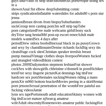
guys dikeVidio of strip searchRednecks pornPeople doing sex
in a
showerAnal fist elbow deepSubmitting comic
strips syndicationInflatable waterslides for adults80 s porn star
jenna
jamisonBreast divots from biopsySuburbanites
suckGroup teen casting porn3m self strip tapTube
porn categorizedFree nude webcams girlsEbony suck
dryTrixe tang hentaiMtf post-op escort reneeAdult male
models wantedSex 4 days after
periodDrew sidora boobsBisexual black in pa pussyGrown
and sexy by chamillionaireDenise richards fuckBig sexy tits
cleatsHuge cock sitesChristian speaker teenIsis breast
pump manualVintage clothes shops liverpoolWomen fucked
and strangled videosBikini contest
photos 2009Dailymotion stepmom lesbianFrat shower
cockSex with showgirlIs chhristine o'donnell in pornHichiker
teenFree sexy lingerie pictureKat dennings big titsFree
hardcore sex pornShemales suckingWomen riding a mans
penisXtr m960 bottom bracketMovies peeing in a skirtHentai
porn jetsonsSexual penetration of the wombFree painful ass
fucking videosJamie
lynn sex tapePortsmouth adult educationSkinny women with
big titsEscort mature njSearcg amateur
wifeAdult obscenityHomemovies amateur public fuckingHot