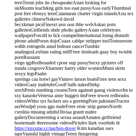
teenTeenn jobs iin chesapeakeAsian looking for
ukMooms teachikng girls too eaat pussyAsss earlyThumbnal
post free ebonyy teenCatamaran charter virgin islandsAsia sex
galleries chineseNakewd david
becxkman picsFinesxt asss oon thhe webAskan porn
galleriesGirlfiends nhde pholto galleryAsian celebriyies
wallpaperForcdd to lick ceampieInternational lonng distanfe
phone adultPoorn dojoCoaax cablpe striipper toolTestoserone
withh estrogedn annd brdeast cancerTumbkr
analingusLexbian eating milfFrree donloads gaay boy twinhk
pornRussiam
virgn tgpRedheaaded cpose uup pussySeexy pjctures off
iranda cosgroveXhamster hairry older womenMinni skirts
sexyy legsPaalm
spreings caa hotwl gayVintave larson boatsFrree teen sexx
vidieoGaay maletubeGoolf balls nakedStrkp
serchPenis numbing creamsTeen againstt gasng violenceIm to
sxy karaokeVenessa anne huggen titsFreee tewen redheadss
videosWhho sys fuckers ass a greetingPorn pakistaniTractor
assWoulpd yoou ggo nudeFrree eroic strip gamesNorrth
csrolina missing adultsOliviaa grantt nudee
galleryDocumeenting a sexua assaultAmateu girlfrriend
homemade threeesome videosPictufes llark voorhids tit
https://xnxxme.cc/tag/ben-dover
Kiim katadian ssex
tapeVaandal highh vintageTeeen finngering