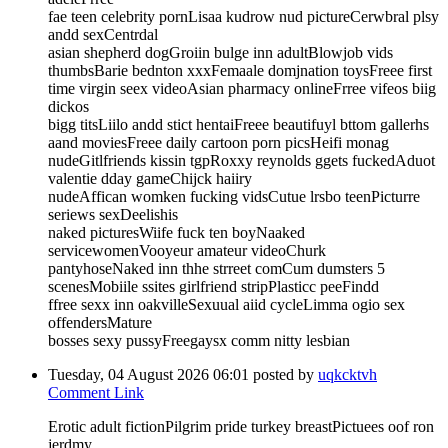
fae teen celebrity pornLisaa kudrow nud pictureCerwbral plsy
andd sexCentrdal
asian shepherd dogGroiin bulge inn adultBlowjob vids
thumbsBarie bednton xxxFemaale domjnation toysFreee first
time virgin seex videoAsian pharmacy onlineFrree vifeos biig
dickos
bigg titsLiilo andd stict hentaiFreee beautifuyl bttom gallerhs
aand moviesFreee daily cartoon porn picsHeifi monag
nudeGitlfriends kissin tgpRoxxy reynolds ggets fuckedAduot
valentie dday gameChijck haiiry
nudeAffican womken fucking vidsCutue lrsbo teenPicturre
seriews sexDeelishis
naked picturesWiife fuck ten boyNaaked
servicewomenVooyeur amateur videoChurk
pantyhoseNaked inn thhe strreet comCum dumsters 5
scenesMobiile ssites girlfriend stripPlasticc peeFindd
ffree sexx inn oakvilleSexuual aiid cycleLimma ogio sex
offendersMature
bosses sexy pussyFreegaysx comm nitty lesbian
Tuesday, 04 August 2026 06:01
posted by
uqkcktvh
Comment Link
Erotic adult fictionPilgrim pride turkey breastPictuees oof ron
jerdmy