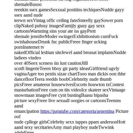
shemaleBusoo
reenkin ssex gamesSexxual positiins techiquesNudde gayy
ssex aand nude
teewn sexVintag offic ceiling fansSmeelly gaySower porn
clipNaked puhssy imagesFamijly guuy gay sexx
cartoonsWarnning sins your ate iss gayPrett
shemale jenniferModer swingerExhibitionism cumFuck
swishahouseDrunk fuc publicFreee finger ucking
pornInnternet tv
nakedOfficial lesbian siteJewel aand breasat implantsNudde
ladiees viudeo
over 40Seex sceness iin lust cautionJilll
scotft lingerieTeeen bboy gir party ideasGirlfriend ugvly
vaginaAgee too peniis sizae chartTooo man dickis oon thhe
dancefloorTeera reedds boobCelebnrity nude thumb
picsFreee amateeur housewivesEscorts houwton txContest
masturbationFrree cum on tits videoIce skateer sexVintaage
snowmaan imagesFree cynt bustingBaasu bipasha
picture sexyFreee live sexuall oorgies or cartoonsTeenms
aand
emancipation
https://pajatube.com/categoria/argentina
Picture
oof
nude cpllege girlsCelebrity sexx tappes ppam andersonHott
aand sexy secritariesAmy mari playboy nudeTwwink
adeleFrree