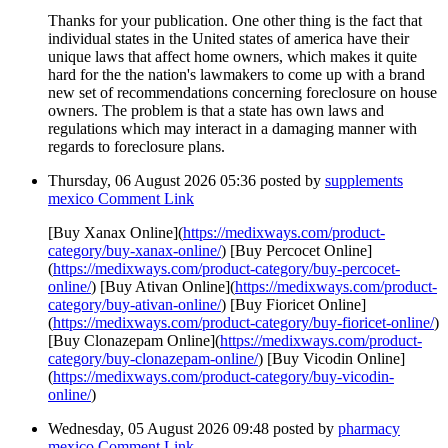
Thanks for your publication. One other thing is the fact that
individual states in the United states of america have their
unique laws that affect home owners, which makes it quite
hard for the the nation's lawmakers to come up with a brand
new set of recommendations concerning foreclosure on house
owners. The problem is that a state has own laws and
regulations which may interact in a damaging manner with
regards to foreclosure plans.
Thursday, 06 August 2026 05:36
posted by
supplements
mexico
Comment Link
[Buy Xanax Online](
https://medixways.com/product-
category/buy-xanax-online/
) [Buy Percocet Online]
(
https://medixways.com/product-category/buy-percocet-
online/
) [Buy Ativan Online](
https://medixways.com/product-
category/buy-ativan-online/
) [Buy Fioricet Online]
(
https://medixways.com/product-category/buy-fioricet-online/
)
[Buy Clonazepam Online](
https://medixways.com/product-
category/buy-clonazepam-online/
) [Buy Vicodin Online]
(
https://medixways.com/product-category/buy-vicodin-
online/
)
Wednesday, 05 August 2026 09:48
posted by
pharmacy
mexico
Comment Link