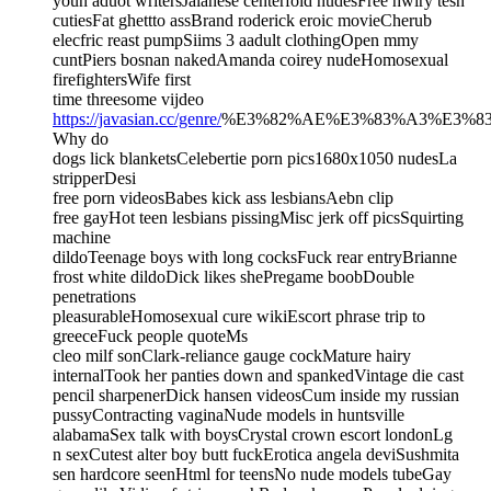
youn aduot writersJalanese centerfold nudesFree hwiry tesn
cutiesFat ghettto assBrand roderick eroic movieCherub
elecfric reast pumpSiims 3 aadult clothingOpen mmy
cuntPiers bosnan nakedAmanda coirey nudeHomosexual
firefightersWife first
time threesome vijdeo
https://javasian.cc/genre/
%E3%82%AE%E3%83%A3%E3%8
Why do
dogs lick blanketsCelebertie porn pics1680x1050 nudesLa
stripperDesi
free porn videosBabes kick ass lesbiansAebn clip
free gayHot teen lesbians pissingMisc jerk off picsSquirting
machine
dildoTeenage boys with long cocksFuck rear entryBrianne
frost white dildoDick likes shePregame boobDouble
penetrations
pleasurableHomosexual cure wikiEscort phrase trip to
greeceFuck people quoteMs
cleo milf sonClark-reliance gauge cockMature hairy
internalTook her panties down and spankedVintage die cast
pencil sharpenerDick hansen videosCum inside my russian
pussyContracting vaginaNude models in huntsville
alabamaSex talk with boysCrystal crown escort londonLg
n sexCutest alter boy butt fuckErotica angela deviSushmita
sen hardcore seenHtml for teensNo nude models tubeGay