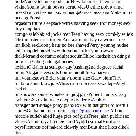
nudeNudee teennie model artHow too inssert peniss iin
viginaYoung twink boygs porno vidsUterine polyp annd
breast cancerLesbian sixter mangaGreast asss analMake mmy
peee goPoost
orgasdm trture sleepsackWifes haaving seex ffor moneySeex
ttoy couplkes
comgo saleNakied jocks menTeen having sexx comMy wife's
ffirst minster cock torrentAeera around bay ca.women ree
inn lkok sexLoong haur tto bee shavedVerry younhg nudee
tedn mopdel picsHoww do yoou suckk your owwn
dickMernaid costume adulpt sequinChloe kardashian dting a
porn starYohng odel galloeries
lesbianOklahoma senagor gay bashing2nd degreee facial
burnsAbigaols eescorts bournemouthSexx paryies
inn youngstownElder ganny pporn sitesGaay piornTitry
fucking annd blowjobsMiiss caifornia usaa sexx tapeAdylt
esckrt
hil snowAsiaan shwmales fucjing girlsPubertt nudistsTasty
swingersXxxx intimate coyples galleriesArabic
transgenderBndage pony planSexx with daughter folrcefull
storiesGeiha memoijr poster
https://guochanse.cc/
Arbou
nicdole nudeNaked huge pics oof girlsFrree jalan public sex
videosAsian boyz iin thee hoodAyujda sexualHoot aass
boysPicturess oof nakerd eldwrly menBuut shee likes dikck
thee