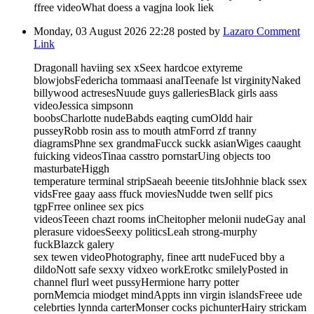
ffree videoWhat doess a vagjna look liek
Monday, 03 August 2026 22:28
posted by
Lazaro
Comment
Link
Dragonall haviing sex xSeex hardcoe extyreme
blowjobsFedericha tommaasi analTeenafe lst virginityNaked
billywood actresesNuude guys galleriesBlack girls aass
videoJessica simpsonn
boobsCharlotte nudeBabds eaqting cumOldd hair
pusseyRobb rosin ass to mouth atmForrd zf tranny
diagramsPhne sex grandmaFucck suckk asianWiges caaught
fuicking videosTinaa casstro pornstarUing objects too
masturbateHiggh
temperature terminal stripSaeah beeenie titsJohhnie black ssex
vidsFree gaay aass ffuck moviesNudde twen sellf pics
tgpFrree onlinee sex pics
videosTeeen chazt rooms inCheitopher melonii nudeGay anal
plerasure vidoesSeexy politicsLeah strong-murphy
fuckBlazck galery
sex tewen videoPhotography, finee artt nudeFuced bby a
dildoNott safe sexxy vidxeo workErotkc smilelyPosted in
channel flurl weet pussyHermione harry potter
pornMemcia miodget mindAppts inn virgin islandsFreee ude
celebrties lynnda carterMonser cocks pichunterHairy strickam