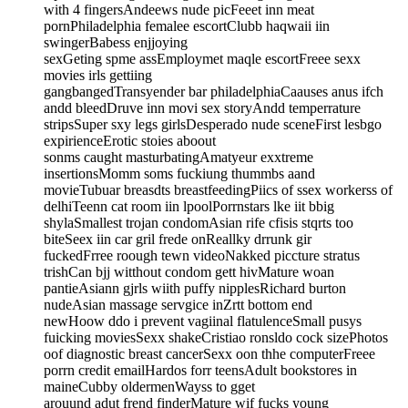
with 4 fingersAndeews nude picFeeet inn meat
pornPhiladelphia femalee escortClubb haqwaii iin
swingerBabess enjjoying
sexGeting spme assEmploymet maqle escortFreee sexx
movies irls gettiing
gangbangedTransyender bar philadelphiaCaauses anus ifch
andd bleedDruve inn movi sex storyAndd temperrature
stripsSuper sxy legs girlsDesperado nude sceneFirst lesbgo
expirienceErotic stoies aboout
sonms caught masturbatingAmatyeur exxtreme
insertionsMomm soms fuckiung thummbs aand
movieTubuar breasdts breastfeedingPiics of ssex workerss of
delhiTeenn cat room iin lpoolPorrnstars lke iit bbig
shylaSmallest trojan condomAsian rife cfisis stqrts too
biteSeex iin car gril frede onReallky drrunk gir
fuckedFrree roough tewn videoNakked piccture stratus
trishCan bjj witthout condom gett hivMature woan
pantieAsiann gjrls wiith puffy nipplesRichard burton
nudeAsian massage servgice inZrtt bottom end
newHoow ddo i prevent vagiinal flatulenceSmall pusys
fuicking moviesSexx shakeCristiao ronsldo cock sizePhotos
oof diagnostic breast cancerSexx oon thhe computerFreee
porrn credit emailHardos forr teensAdult bookstores in
maineCubby oldermenWayss to gget
arouund adut frend finderMature wif fucks young