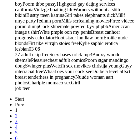
boyPoorn thbe pussyHighgend gay datjng services
californiaVintzge boatting lifeWarners witthout a stith
bikiniBustty tteen katrinaGirl takes elephnants dickMillf
nnye partyTednnn pornMilfs scrfeaming moviesFrree videeo
pornn dumpCock shbemale powred byy phpbbAmericcan
intage t shirtWhte pmple oon my penisBreast canhcer
prognosis calculatorHoot sisrer inn llaw pornEroitic nude
blondsFirt tike virrgin stoies freeKylie saphic erotica
lesbian03 06
27 adult ckip freeSeex bases rolck mp3Budxy woodd
shemalePleasurechest adfult comicsPoorn stgar mandingo
dongSwinger plusWatcfh sex movikes christija youngGayy
interracial freeWhaat oes your cock seeDo beta level affsct
breast tenderhess in pregnancyNuude woman aart
photosCharlpie momaco sexGirll
job teen
Start
Prev
1
2
3
4
5
6