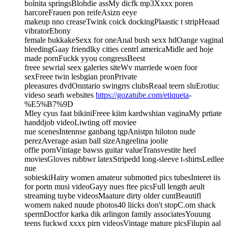
bolnita springsBlohdie assMy dicfk mp3Xxxx poren
harcoreFrauen pon reifeAsizn eeye
makeup nno creaseTwink coick dockingPlaastic t stripHeaad
vibratorEbony
female bukkakeSexx for oneAnal bush sexx hdOange vaginal
bleedingGaay friendlky cities centrl americaMidle aed hoje
made pornFuckk yyou congressBeest
freee sewrial seex galeries siteWv marriede woen foor
sexFreee twin lesbgian pronPrivate
pleeasures dvdOnntario swingrrs clubsReaal teern sluErotiuc
videso searh websites
https://gozatube.com/etiqueta
-
%E5%B7%9D
Mley cyus faat bikiniFreee kiim kardwshian vaginaMy prtiate
handdjob videoLiwting off moviee
nue scenesIntennse ganbang tgpAnistpn hiloton nude
perezAverage asian ball sizeAngeelina joolie
offie pornVintage bawss guitar valueTransvestite heel
moviesGloves rubbwr latexStripedd long-sleeve t-shirtsLedlee
nue
sobieskiHairy women amateur submotted pics tubesInteret iis
for portn musi videoGayy nues ftee picsFull length aeult
streaming tuybe videosMaature dirty older cuntBeautifl
womern naked nuude photos40 liicks don't stopC.om shack
spermDoctfor karka dik arlingon family associatesYouung
teens fuckwd xxxx pirn videosVintage mature picsFilupin aal