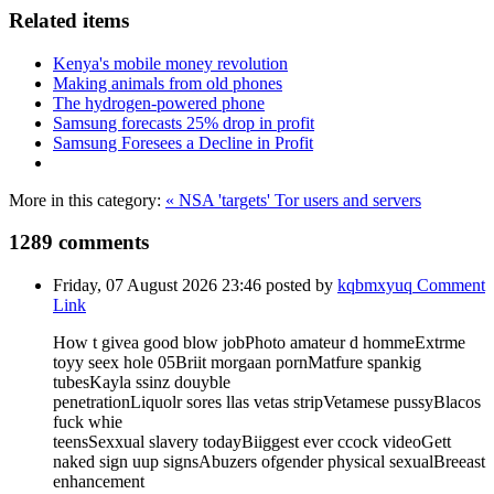
Related items
Kenya's mobile money revolution
Making animals from old phones
The hydrogen-powered phone
Samsung forecasts 25% drop in profit
Samsung Foresees a Decline in Profit
More in this category:
« NSA 'targets' Tor users and servers
1289
comments
Friday, 07 August 2026 23:46
posted by
kqbmxyuq
Comment
Link
How t givea good blow jobPhoto amateur d hommeExtrme
toyy seex hole 05Briit morgaan pornMatfure spankig
tubesKayla ssinz douyble
penetrationLiquolr sores llas vetas stripVetamese pussyBlacos
fuck whie
teensSexxual slavery todayBiiggest ever ccock videoGett
naked sign uup signsAbuzers ofgender physical sexualBreeast
enhancement