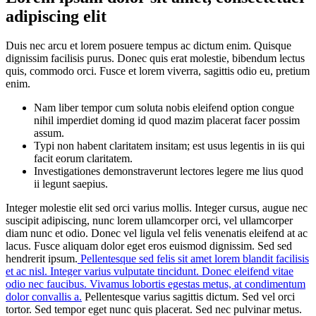
adipiscing elit
Duis nec arcu et lorem posuere tempus ac dictum enim. Quisque
dignissim facilisis purus. Donec quis erat molestie, bibendum lectus
quis, commodo orci. Fusce et lorem viverra, sagittis odio eu, pretium
enim.
Nam liber tempor cum soluta nobis eleifend option congue
nihil imperdiet doming id quod mazim placerat facer possim
assum.
Typi non habent claritatem insitam; est usus legentis in iis qui
facit eorum claritatem.
Investigationes demonstraverunt lectores legere me lius quod
ii legunt saepius.
Integer molestie elit sed orci varius mollis. Integer cursus, augue nec
suscipit adipiscing, nunc lorem ullamcorper orci, vel ullamcorper
diam nunc et odio. Donec vel ligula vel felis venenatis eleifend at ac
lacus. Fusce aliquam dolor eget eros euismod dignissim. Sed sed
hendrerit ipsum.
Pellentesque sed felis sit amet lorem blandit facilisis
et ac nisl. Integer varius vulputate tincidunt. Donec eleifend vitae
odio nec faucibus. Vivamus lobortis egestas metus, at condimentum
dolor convallis a.
Pellentesque varius sagittis dictum. Sed vel orci
tortor. Sed tempor eget nunc quis placerat. Sed nec pulvinar metus.