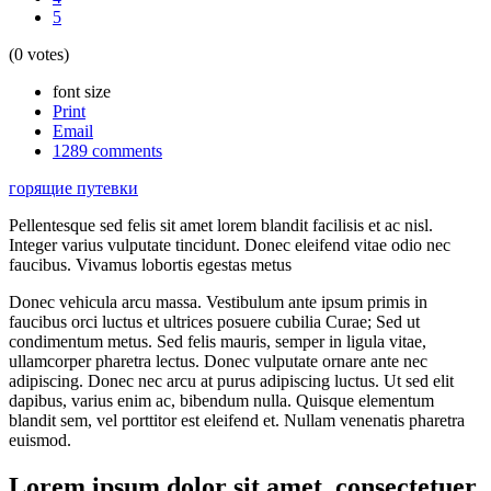
5
(0 votes)
font size
Print
Email
1289
comments
горящие путевки
Pellentesque sed felis sit amet lorem blandit facilisis et ac nisl.
Integer varius vulputate tincidunt. Donec eleifend vitae odio nec
faucibus. Vivamus lobortis egestas metus
Donec vehicula arcu massa. Vestibulum ante ipsum primis in
faucibus orci luctus et ultrices posuere cubilia Curae; Sed ut
condimentum metus. Sed felis mauris, semper in ligula vitae,
ullamcorper pharetra lectus. Donec vulputate ornare ante nec
adipiscing. Donec nec arcu at purus adipiscing luctus. Ut sed elit
dapibus, varius enim ac, bibendum nulla. Quisque elementum
blandit sem, vel porttitor est eleifend et. Nullam venenatis pharetra
euismod.
Lorem ipsum dolor sit amet, consectetuer