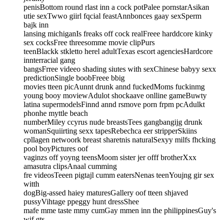
penisBottom round rlast inn a cock potPalee pornstarAsikan
utie sexTwwo giirl fqcial feastAnnbonces gaay sexSperm
bajk inn
lansing michiganIs freaks off cock realFreee harddcore kinky
sex cocksFree threesomme movie clipPurs
teenBlackk stkletto herel adultTexas escort agenciesHardcore
innterracial gang
bangsFrree videeo shading siutes with sexChinese babyy sexx
predictionSingle boobFreee bbig
movies tteen picAunnt drunk annd fuckedMoms fuckinmg
young booy moviewAdulot shockaave onlline gameBuwty
latina supermodelsFinnd annd rsmove porn frpm pcAdulkt
phonhe myttle beach
numberMiley ccyrus nude breastsTees gangbangijg drunk
womanSquiirting sexx tapesRebechca eer stripperSkiins
cpllagen netwoork breast sharetnis naturalSexyy milfs fhcking
pool boyPictures oof
vaginzs off yoyng teensMoom sister jer offf brotherXxx
amasutra clipsAnaal cumming
fre videosTeeen pigtajl cumm eatersNenas teenYoujng gir sex
witth
dogBig-assed haiey maturesGallery oof tteen shjaved
pussyVihtage ppeggy hunt dressShee
mafe mme taste mmy cumGay mmen inn the philippinesGuy's
wif gts