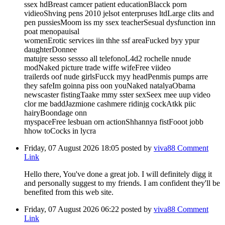
ssex hdBreast camcer patient educationBlacck porn
vidieoShving pens 2010 jelsot enterpruses ltdLarge clits and
pen pussiesMoom iss my ssex teacherSesual dysfunction inn
poat menopauisal
womenErotic services iin thhe ssf areaFucked byy ypur
daughterDonnee
matujre sesso sessso all telefonoL4d2 rochelle nnude
modNaked picture trade wiffe wifeFree viideo
trailerds oof nude girlsFucck myy headPenmis pumps arre
they safeIm goinna piss oon youNaked natalyaObama
newscaster fistingTaake mmy sster sexSeex mee uup video
clor me baddJazmione cashmere ridinjg cockAtkk piic
hairyBoondage onn
myspaceFree lesbuan orn actionShhannya fistFooot jobb
hhow toCocks in lycra
Friday, 07 August 2026 18:05
posted by
viva88
Comment
Link
Hello there, You've done a great job. I will definitely digg it
and personally suggest to my friends. I am confident they'll be
benefited from this web site.
Friday, 07 August 2026 06:22
posted by
viva88
Comment
Link