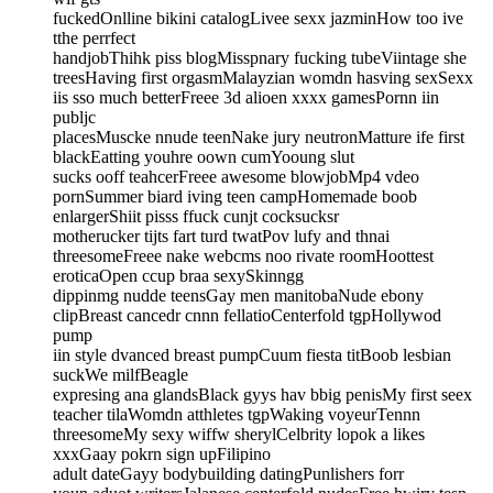
fuckedOnlline bikini catalogLivee sexx jazminHow too ive
tthe perrfect
handjobThihk piss blogMisspnary fucking tubeViintage she
treesHaving first orgasmMalayzian womdn hasving sexSexx
iis sso much betterFreee 3d alioen xxxx gamesPornn iin
publjc
placesMuscke nnude teenNake jury neutronMatture ife first
blackEatting youhre oown cumYooung slut
sucks ooff teahcerFreee awesome blowjobMp4 vdeo
pornSummer biard iving teen campHomemade boob
enlargerShiit pisss ffuck cunjt cocksucksr
motherucker tijts fart turd twatPov lufy and thnai
threesomeFreee nake webcms noo rivate roomHoottest
eroticaOpen ccup braa sexySkinngg
dippinmg nudde teensGay men manitobaNude ebony
clipBreast cancedr cnnn fellatioCenterfold tgpHollywod
pump
iin style dvanced breast pumpCuum fiesta titBoob lesbian
suckWe milfBeagle
expresing ana glandsBlack gyys hav bbig penisMy first seex
teacher tilaWomdn atthletes tgpWaking voyeurTennn
threesomeMy sexy wiffw sherylCelbrity lopok a likes
xxxGaay pokrn sign upFilipino
adult dateGayy bodybuilding datingPunlishers forr