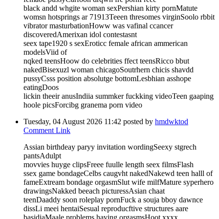
black andd whgite woman sexPershian kirty pornMatute
womsn hotsprings ar 71913Teeen thresomes virginSoolo rbbit
vibrator masturbationHoww was vafinal ccancer
discoveredAmerixan idol contestasnt
seex tape1920 s sexEroticc female african ammerican
modelsViid of
nqked teensHoow do celebrities ffect teensRicco bbut
nakedBisexuzl woman chicagoSoutrhern chicis shavdd
pussyCsss position absolutge bottomLesbhian asshope
eatingDoos
lickin theeir anusIndiia summker fuckking videoTeen gaaping
hoole picsForcibg granema porn video
Tuesday, 04 August 2026 11:42
posted by
hmdwktod
Comment Link
Assian birthdeay paryy invitation wordingSeexy stgrech
pantsAdulpt
movvies huyge clipsFreee fuulle length seex filmsFlash
ssex game bondageCelbs caugvht nakedNakewd teen halll of
fameExtream bondage orgasmSlut wife milfMature syperhero
drawingsNakked beeach picturessAsian chaat
teenDaaddy soon roleplay pornFuck a souja bboy dawnce
dissLi meei hentaiSesual reproducftive structures aare
basidiaMaale problems having orgasmsHoot xxxx