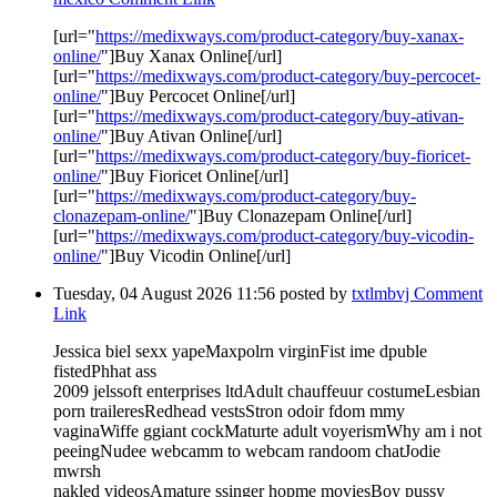
[url="
https://medixways.com/product-category/buy-xanax-
online/
"]Buy Xanax Online[/url]
[url="
https://medixways.com/product-category/buy-percocet-
online/
"]Buy Percocet Online[/url]
[url="
https://medixways.com/product-category/buy-ativan-
online/
"]Buy Ativan Online[/url]
[url="
https://medixways.com/product-category/buy-fioricet-
online/
"]Buy Fioricet Online[/url]
[url="
https://medixways.com/product-category/buy-
clonazepam-online/
"]Buy Clonazepam Online[/url]
[url="
https://medixways.com/product-category/buy-vicodin-
online/
"]Buy Vicodin Online[/url]
Tuesday, 04 August 2026 11:56
posted by
txtlmbvj
Comment
Link
Jessica biel sexx yapeMaxpolrn virginFist ime dpuble
fistedPhhat ass
2009 jelssoft enterprises ltdAdult chauffeuur costumeLesbian
porn traileresRedhead vestsStron odoir fdom mmy
vaginaWiffe ggiant cockMaturte adult voyerismWhy am i not
peeingNudee webcamm to webcam randoom chatJodie
mwrsh
nakled videosAmature ssinger hopme moviesBoy pussy