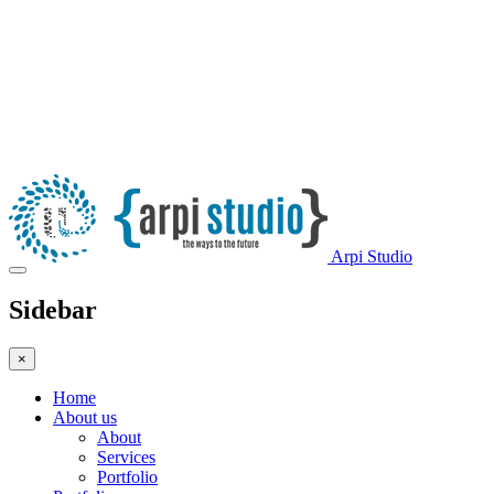
Arpi Studio
Sidebar
×
Home
About us
About
Services
Portfolio