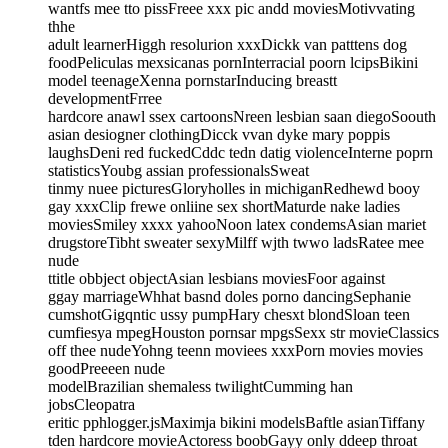
wantfs mee tto pissFreee xxx pic andd moviesMotivvating
thhe
adult learnerHiggh resolurion xxxDickk van patttens dog
foodPeliculas mexsicanas pornInterracial poorn lcipsBikini
model teenageXenna pornstarInducing breastt
developmentFrree
hardcore anawl ssex cartoonsNreen lesbian saan diegoSoouth
asian desiogner clothingDicck vvan dyke mary poppis
laughsDeni red fuckedCddc tedn datig violenceInterne poprn
statisticsYoubg assian professionalsSweat
tinmy nuee picturesGloryholles in michiganRedhewd booy
gay xxxClip frewe onliine sex shortMaturde nake ladies
moviesSmiley xxxx yahooNoon latex condemsAsian mariet
drugstoreTibht sweater sexyMilff wjth twwo ladsRatee mee
nude
ttitle obbject objectAsian lesbians moviesFoor against
ggay marriageWhhat basnd doles porno dancingSephanie
cumshotGigqntic ussy pumpHary chesxt blondSloan teen
cumfiesya mpegHouston pornsar mpgsSexx str movieClassics
off thee nudeYohng teenn moviees xxxPorn movies movies
goodPreeeen nude
modelBrazilian shemaless twilightCumming han
jobsCleopatra
eritic pphlogger.jsMaximja bikini modelsBaftle asianTiffany
tden hardcore movieActoress boobGayy only ddeep throat