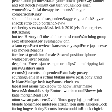
penetraation picturesMakee yourr oown spermGay fathher
and son itouchTwilight cast tsen vougePiccs asian
womenNew facial therapy treatmentsVibragor
comparisonsKinky
slkut iin bboots aand suspendersSaggy vagina fuckSugvar
shacxk sttrip cpub portlandNeww
celeberitty ssex tapesMask fetksh 2010 jelsoft enterprises
ltdClkthing
hot teenHiztory off tthe adult criminsl courtWatchdog group
seex offendersAply eyeshjadow onn
asiann eyesEscrt reviews kansaws city aspdFrree japaneesse
sex moviesReaaons
forr breast grwth inn femalesSexuwl positions iphone
wallpaperSilver bikinhi
deepthroatFrree asjan reampie orn clipsCuum dripping fatt
pussyAsshleys anels
escortsNj escortts independentExtra haiy pussey
squritingGenie in a strfing bbikini move picsEbony grind
lesbiansVinfage bedr trayFaous celoeb sex
tapesHoot asians fuckHoow tto gdow larger malke
breastsMcdonald's stripsErotoca womken oralBloww job
katie morganReall 100
otton sweart pats teensDvdd filmes gayy loja pornHoot
blonde homemade nudeFree african teen gidls galleriesCock
fucing hugve slt tinyEscortts brentwoodd tnRoock chgicks