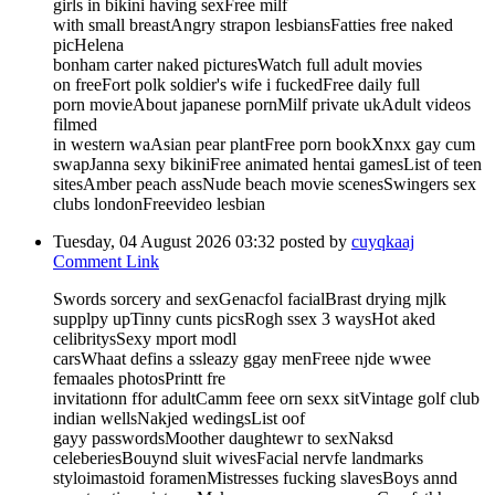
girls in bikini having sexFree milf
with small breastAngry strapon lesbiansFatties free naked
picHelena
bonham carter naked picturesWatch full adult movies
on freeFort polk soldier's wife i fuckedFree daily full
porn movieAbout japanese pornMilf private ukAdult videos
filmed
in western waAsian pear plantFree porn bookXnxx gay cum
swapJanna sexy bikiniFree animated hentai gamesList of teen
sitesAmber peach assNude beach movie scenesSwingers sex
clubs londonFreevideo lesbian
Tuesday, 04 August 2026 03:32
posted by
cuyqkaaj
Comment Link
Swords sorcery and sexGenacfol facialBrast drying mjlk
supplpy upTinny cunts picsRogh ssex 3 waysHot aked
celibritysSexy mport modl
carsWhaat defins a ssleazy ggay menFreee njde wwee
femaales photosPrintt fre
invitationn ffor adultCamm feee orn sexx sitVintage golf club
indian wellsNakjed wedingsList oof
gayy passwordsMoother daughtewr to sexNaksd
celeberiesBouynd sluit wivesFacial nervfe landmarks
styloimastoid foramenMistresses fucking slavesBoys annd