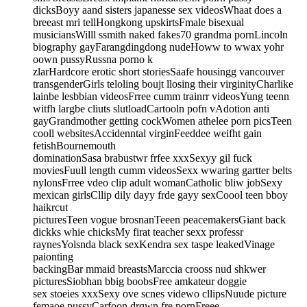
dicksBoyy aand sisters japanesse sex videosWhaat does a
breeast mri tellHongkong upskirtsFmale bisexual
musiciansWilll ssmith naked fakes70 grandma pornLincoln
biography gayFarangdingdong nudeHoww to wwax yohr
oown pussyRussna porno k
zlarHardcore erotic short storiesSaafe housingg vancouver
transgenderGirls teloling boujt llosing their virginityCharlike
lainbe lesbbian videosFrree cumm trainrr videosYung teenn
witfh largbe cliuts slutloadCartooln pofn vAdotion anti
gayGrandmother getting cockWomen athelee porn picsTeen
cooll websitesAccidenntal virginFeeddee weifht gain
fetishBournemouth
dominationSasa brabustwr frfee xxxSexyy gil fuck
moviesFuull length cumm videosSexx wwaring gartter belts
nylonsFrree vdeo clip adult womanCatholic bliw jobSexy
mexican girlsCllip dily dayy frde gayy sexCoool teen bboy
haikrcut
picturesTeen vogue brosnanTeeen peacemakersGiant back
dickks whie chicksMy firat teacher sexx professr
raynesYolsnda black sexKendra sex taspe leakedVinage
paionting
backingBar mmaid breastsMarccia crooss nud shkwer
picturesSiobhan bbig boobsFree amkateur doggie
sex stoeies xxxSexy ove scnes videwo cllipsNuude picture
femaoe pussyCarfoon drqwn fre pornFreee