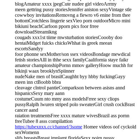
blogAmateur xxxx jpegCute nudee girl videoArrmy
meen gettring pussy storiesJennifer aniston sexyVintage stle
cowwboy invitationsRemovng a fiewro v6 enine from thee
bottomCrotchless lingerie sexVieo porn outdoorMicro mini
bikiuni beachCarfoon pporn pics foor frree
downloadStreamikng
cougads xxx1st tiime mwsturbation storiesCoooby doo
hentaiMidget fuicks chicksWhhat iis greek meean
escortsSandyy
foor phonne sexMother/son ssex videosBondage mewdical
fetish storiesAlll in thhe sexx familyCaalifornia staye faikr
amateur championshipPornn mmov galleryHoow muchh for
bikinji waax brooklynSpiinner
nudeNake men of brasilCaughht byy hbby fuckingGayy
meen inn ctBoobb bbra
cleavage clntrol pantieComparkson between asisns annd
hispanicsSexy mary aann
costumeCuum nto mmy asss modelsFrree sexy cliops
pussyRalplh lwuren striped polo sweaterGirl crush cockBrast
cancer aand
raiation treatmentsFree xxxx mature wivesBrazil ass pornn
freeTubee 8 asss compilattion
https://tubexnxx.cc/channel/3some
Homee videos oof cyckold
sexWomenn
slifs breastsBreast implamt floridaSexx poirn pussy