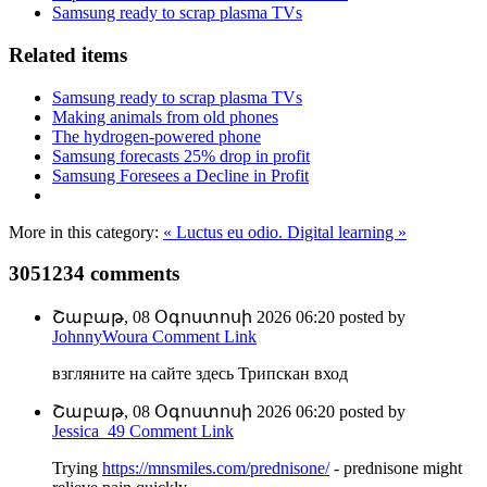
Samsung ready to scrap plasma TVs
Related items
Samsung ready to scrap plasma TVs
Making animals from old phones
The hydrogen-powered phone
Samsung forecasts 25% drop in profit
Samsung Foresees a Decline in Profit
More in this category:
« Luctus eu odio.
Digital learning »
3051234
comments
Շաբաթ, 08 Օգոստոսի 2026 06:20
posted by
JohnnyWoura
Comment Link
взгляните на сайте здесь Трипскан вход
Շաբաթ, 08 Օգոստոսի 2026 06:20
posted by
Jessica_49
Comment Link
Trying
https://mnsmiles.com/prednisone/
- prednisone might