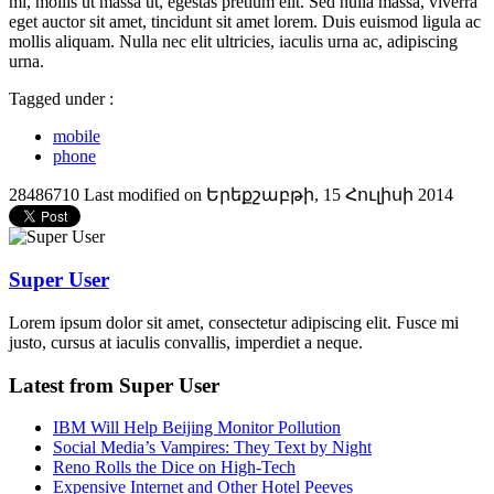
mi, mollis ut massa ut, egestas pretium elit. Sed nulla massa, viverra
eget auctor sit amet, tincidunt sit amet lorem. Duis euismod ligula ac
mollis aliquam. Nulla nec elit ultricies, iaculis urna ac, adipiscing
urna.
Tagged under :
mobile
phone
28486710
Last modified on Երեքշաբթի, 15 Հուլիսի 2014
Super User
Lorem ipsum dolor sit amet, consectetur adipiscing elit. Fusce mi
justo, cursus at iaculis convallis, imperdiet a neque.
Latest from Super User
IBM Will Help Beijing Monitor Pollution
Social Media’s Vampires: They Text by Night
Reno Rolls the Dice on High-Tech
Expensive Internet and Other Hotel Peeves