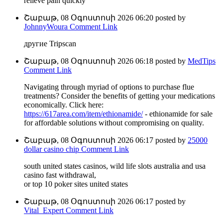
relieve pain quickly
Շաբաթ, 08 Օգոստոսի 2026 06:20
posted by
JohnnyWoura
Comment Link
другие Tripscan
Շաբաթ, 08 Օգոստոսի 2026 06:18
posted by
MedTips
Comment Link
Navigating through myriad of options to purchase flue
treatments? Consider the benefits of getting your medications
economically. Click here:
https://617area.com/item/ethionamide/
- ethionamide for sale
for affordable solutions without compromising on quality.
Շաբաթ, 08 Օգոստոսի 2026 06:17
posted by
25000
dollar casino chip
Comment Link
south united states casinos, wild life slots australia and usa
casino fast withdrawal,
or top 10 poker sites united states
Շաբաթ, 08 Օգոստոսի 2026 06:17
posted by
Vital_Expert
Comment Link