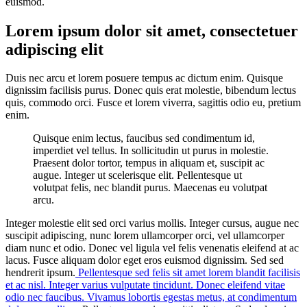
euismod.
Lorem ipsum dolor sit amet, consectetuer
adipiscing elit
Duis nec arcu et lorem posuere tempus ac dictum enim. Quisque
dignissim facilisis purus. Donec quis erat molestie, bibendum lectus
quis, commodo orci. Fusce et lorem viverra, sagittis odio eu, pretium
enim.
Quisque enim lectus, faucibus sed condimentum id,
imperdiet vel tellus. In sollicitudin ut purus in molestie.
Praesent dolor tortor, tempus in aliquam et, suscipit ac
augue. Integer ut scelerisque elit. Pellentesque ut
volutpat felis, nec blandit purus. Maecenas eu volutpat
arcu.
Integer molestie elit sed orci varius mollis. Integer cursus, augue nec
suscipit adipiscing, nunc lorem ullamcorper orci, vel ullamcorper
diam nunc et odio. Donec vel ligula vel felis venenatis eleifend at ac
lacus. Fusce aliquam dolor eget eros euismod dignissim. Sed sed
hendrerit ipsum.
Pellentesque sed felis sit amet lorem blandit facilisis
et ac nisl. Integer varius vulputate tincidunt. Donec eleifend vitae
odio nec faucibus. Vivamus lobortis egestas metus, at condimentum