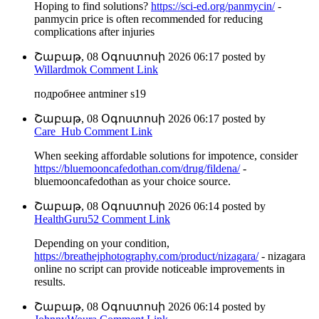
Hoping to find solutions?
https://sci-ed.org/panmycin/
-
panmycin price is often recommended for reducing
complications after injuries
Շաբաթ, 08 Օգոստոսի 2026 06:17
posted by
Willardmok
Comment Link
подробнее antminer s19
Շաբաթ, 08 Օգոստոսի 2026 06:17
posted by
Care_Hub
Comment Link
When seeking affordable solutions for impotence, consider
https://bluemooncafedothan.com/drug/fildena/
-
bluemooncafedothan as your choice source.
Շաբաթ, 08 Օգոստոսի 2026 06:14
posted by
HealthGuru52
Comment Link
Depending on your condition,
https://breathejphotography.com/product/nizagara/
- nizagara
online no script can provide noticeable improvements in
results.
Շաբաթ, 08 Օգոստոսի 2026 06:14
posted by