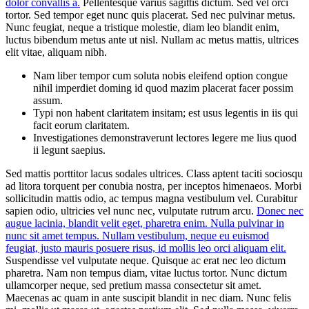
dolor convallis a.
Pellentesque varius sagittis dictum. Sed vel orci
tortor. Sed tempor eget nunc quis placerat. Sed nec pulvinar metus.
Nunc feugiat, neque a tristique molestie, diam leo blandit enim,
luctus bibendum metus ante ut nisl. Nullam ac metus mattis, ultrices
elit vitae, aliquam nibh.
Nam liber tempor cum soluta nobis eleifend option congue
nihil imperdiet doming id quod mazim placerat facer possim
assum.
Typi non habent claritatem insitam; est usus legentis in iis qui
facit eorum claritatem.
Investigationes demonstraverunt lectores legere me lius quod
ii legunt saepius.
Sed mattis porttitor lacus sodales ultrices. Class aptent taciti sociosqu
ad litora torquent per conubia nostra, per inceptos himenaeos. Morbi
sollicitudin mattis odio, ac tempus magna vestibulum vel. Curabitur
sapien odio, ultricies vel nunc nec, vulputate rutrum arcu.
Donec nec
augue lacinia, blandit velit eget, pharetra enim. Nulla pulvinar in
nunc sit amet tempus. Nullam vestibulum, neque eu euismod
feugiat, justo mauris posuere risus, id mollis leo orci aliquam elit.
Suspendisse vel vulputate neque. Quisque ac erat nec leo dictum
pharetra. Nam non tempus diam, vitae luctus tortor. Nunc dictum
ullamcorper neque, sed pretium massa consectetur sit amet.
Maecenas ac quam in ante suscipit blandit in nec diam. Nunc felis