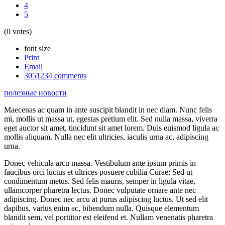
4
5
(0 votes)
font size
Print
Email
3051234
comments
полезные новости
Maecenas ac quam in ante suscipit blandit in nec diam. Nunc felis
mi, mollis ut massa ut, egestas pretium elit. Sed nulla massa, viverra
eget auctor sit amet, tincidunt sit amet lorem. Duis euismod ligula ac
mollis aliquam. Nulla nec elit ultricies, iaculis urna ac, adipiscing
urna.
Donec vehicula arcu massa. Vestibulum ante ipsum primis in
faucibus orci luctus et ultrices posuere cubilia Curae; Sed ut
condimentum metus. Sed felis mauris, semper in ligula vitae,
ullamcorper pharetra lectus. Donec vulputate ornare ante nec
adipiscing. Donec nec arcu at purus adipiscing luctus. Ut sed elit
dapibus, varius enim ac, bibendum nulla. Quisque elementum
blandit sem, vel porttitor est eleifend et. Nullam venenatis pharetra